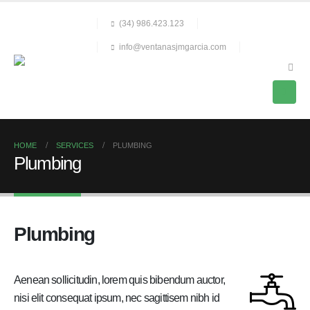
(34) 986.423.123
info@ventanasjmgarcia.com
HOME
SERVICES
PLUMBING
Plumbing
Plumbing
Aenean sollicitudin, lorem quis bibendum auctor,
nisi elit consequat ipsum, nec sagittisem nibh id