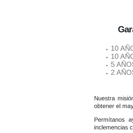
Gar
10 AÑO
10 AÑO
5 AÑOS
2 AÑOS
Nuestra misió
obtener el may
Permítanos a
inclemencias c